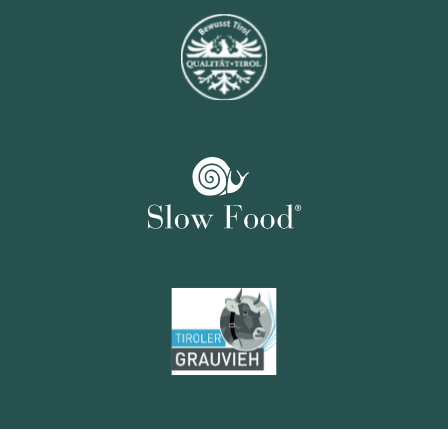
Josef Norz,
Kematen
Gemüse
Gutes vom Rietzerhof,
Telfs
Gemüse
Gstrein Andreas,
Sölden
Butter und Milch
Huber‘s Hofkäserei,
Galtür
Almkäse
Feldalm,
Ebbs
Bergkäse
Fam. Kuen,
Huben/Längenfeld
Ziegenkäse
GOAS Gurgler Hofkäserei,
Gurgl
Goaskas