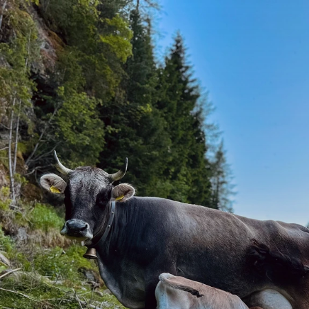
DE
EN
HOME
BILDERGALERIE
KÖSTLICHKEITEN
FAMILIE PRANTL
NATURHÜTTA
GAMPELADELE
WEGE ZU UNS / LAGE
ALMSOMMER VERANSTALTUNGEN
LANDWIRTSCHAFT