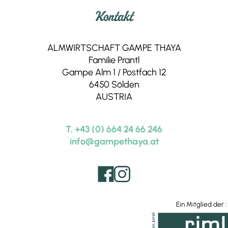
Mairs Beerengarten,
Rietz
Kontakt
Fruchtsäfte
Thomas‘ Kaffee,
Telfs
ALMWIRTSCHAFT GAMPE THAYA
Tiroler Kaffeerösterei
Familie Prantl
Gampe Alm 1 / Postfach 12
Milchbuben,
Penningberg
6450 Sölden
Tiroler Camembert
AUSTRIA
Webers Bio Senfmanufaktur,
Telfs
Senf
T. +43 (0) 664 24 66 246
Hofmetzgerei Wilhelm,
Sölden
info@gampethaya.at
Metzger
Fam. Brüggler,
Huben
Joghurt
Biohof Krisantn,
Längenfeld
Ein Mitglied der :
Frucht-Joghurt