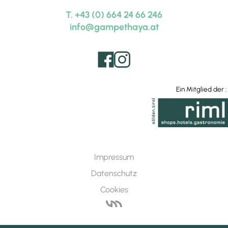
Senf
T. +43 (0) 664 24 66 246
Hofmetzgerei Wilhelm,
Sölden
info@gampethaya.at
Metzger
Fam. Brüggler,
Huben
Joghurt
Biohof Krisantn,
Längenfeld
Ein Mitglied der :
Frucht-Joghurt
Fam. Leo Larcher,
Roppen
Schafskäse
Fam. Lechner,
Karres
Impressum
Butter
Datenschutz
Fam. Schmid,
Umhausen
Cookies
Mehl
Rinderzucht Tirol