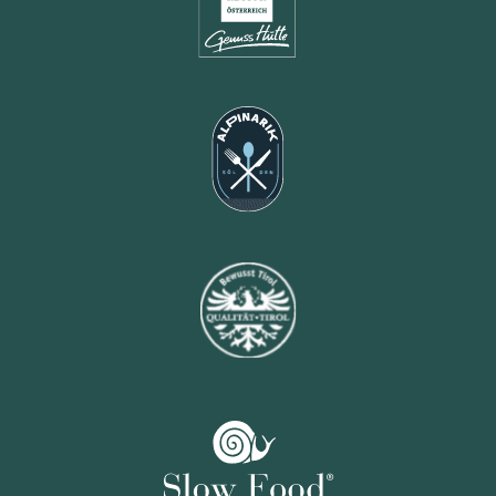
Fleisch vom Tiroler Grauvieh
Fam. Scheiber,
Umhausen
Ötztaler Kräutertee
Obst Wammes,
Haiming
Apfelsaft, Apfelmus
Franz Kapeller,
Mieming
Kartoffel
Josef Norz,
Kematen
Gemüse
Gutes vom Rietzerhof,
Telfs
Gemüse
Gstrein Andreas,
Sölden
Butter und Milch
Huber‘s Hofkäserei,
Galtür