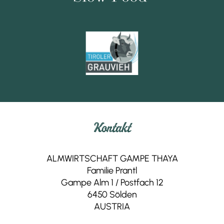
Almkäse
Feldalm,
Ebbs
Bergkäse
Fam. Kuen,
Huben/Längenfeld
Ziegenkäse
GOAS Gurgler Hofkäserei,
Gurgl
Goaskas
Mairs Beerengarten,
Rietz
Kontakt
Fruchtsäfte
Thomas‘ Kaffee,
Telfs
ALMWIRTSCHAFT GAMPE THAYA
Tiroler Kaffeerösterei
Familie Prantl
Gampe Alm 1 / Postfach 12
Milchbuben,
Penningberg
6450 Sölden
Tiroler Camembert
AUSTRIA
Webers Bio Senfmanufaktur,
Telfs